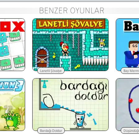
Lanetli Şövalye
Bay Merm
Bardağı Doldur
Düşündüğü