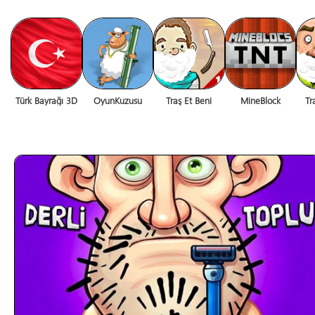
Türk Bayrağı 3D
OyunKuzusu
Traş Et Beni
MineBlock
Tr