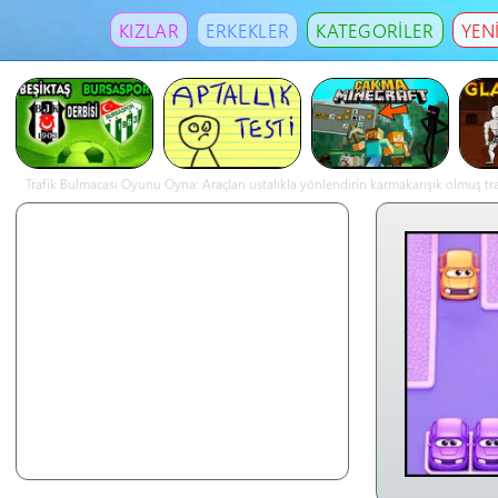
KIZLAR
ERKEKLER
KATEGORİLER
YEN
Trafik Bulmacası Oyunu Oyna: Araçları ustalıkla yönlendirin karmakarışık olmuş traf