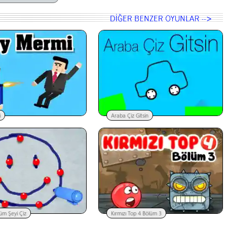
i
Araba Çiz Gitsin
m Şeyi Çiz
Kırmızı Top 4 Bölüm 3