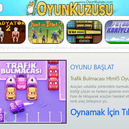
İ
iği çözün ve herkesi güvenle evine gönderin. Araçları ustalıkla yönlendirin karmakarışı
hareket ettirin. 3 aynı renk araç birleşince yo..- Trafik Bulmacası online oyna
OYUNU BAŞLAT
Trafik Bulmacası Html5 Oy
Araçları ustalıkla yönlendirin karmak
trafiği çözün ve herkesi güvenle evi
Fare ile tıklayarak araçları hareket et
renk araç birleşince yo..
Oynamak İçin Tı