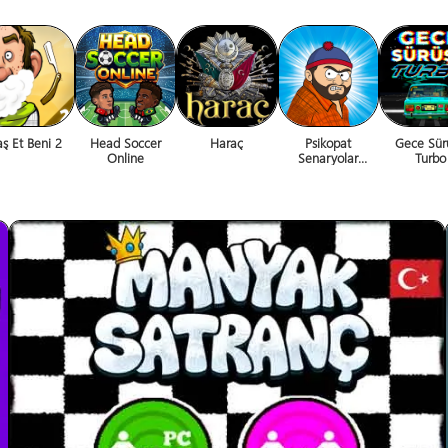
aş Et Beni 2
Head Soccer
Haraç
Psikopat
Gece Sür
Online
Senaryolar
Turbo
Recobüs