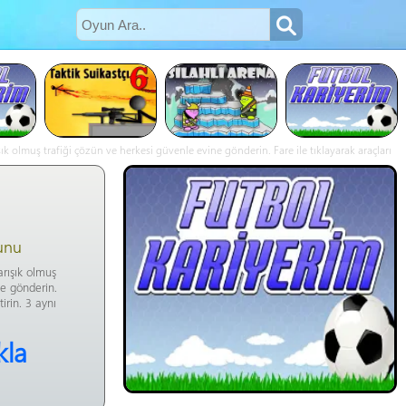
k olmuş trafiği çözün ve herkesi güvenle evine gönderin. Fare ile tıklayarak araçları
unu
arışık olmuş
ne gönderin.
tirin. 3 aynı
kla