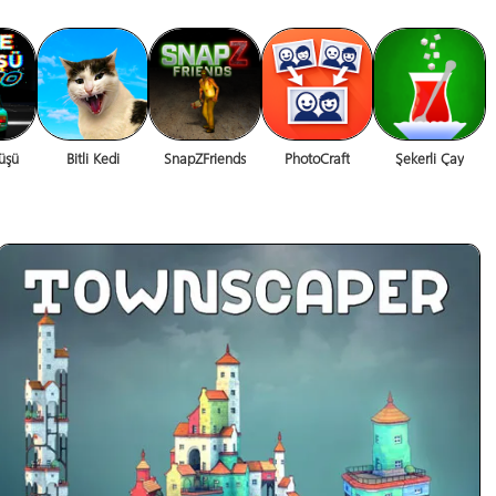
üşü
Bitli Kedi
SnapZFriends
PhotoCraft
Şekerli Çay