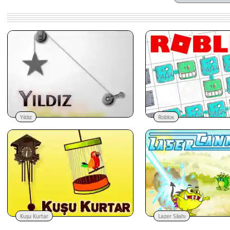
Yıldız
Roblox
Kuşu Kurtar
Lazer Silahı