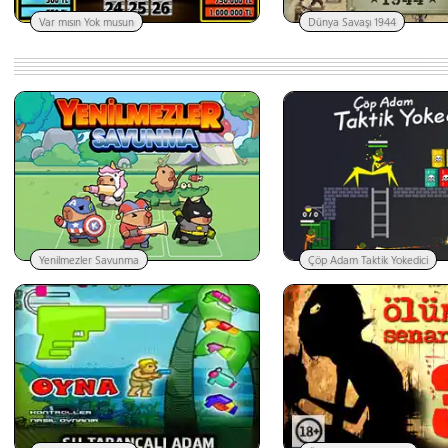
Var mısın Yok musun
Dünya Savaşı 1944
Yenilmezler Savunma
Çöp Adam Taktik Yokedici