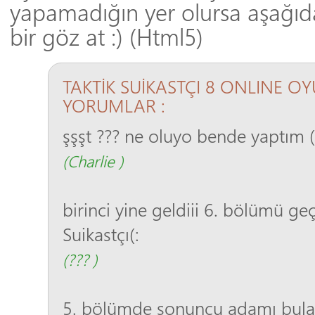
yapamadığın yer olursa aşağıd
bir göz at :) (Html5)
TAKTİK SUİKASTÇI 8 ONLINE O
YORUMLAR :
şşşt ??? ne oluyo bende yaptım (
(Charlie )
birinci yine geldiii 6. bölümü geçt
Suikastçı(:
(??? )
5. bölümde sonuncu adamı bul