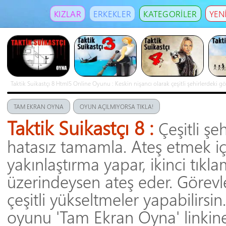
KIZLAR
ERKEKLER
KATEGORİLER
YEN
Taktik Suikastçı 8 Html5 Online Oyunu : Keskin nişancı olarak çeşitli şehirlerdeki gör
üzerindeysen ateş eder. Görevlerde kazanacağın parayla çeşitli yükseltmeler yapab
TAM EKRAN OYNA
OYUN AÇILMIYORSA TIKLA!
Taktik Suikastçı 8 :
Çeşitli şe
hatasız tamamla. Ateş etmek için
yakınlaştırma yapar, ikinci tık
üzerindeysen ateş eder. Görev
çeşitli yükseltmeler yapabilirsin
oyunu 'Tam Ekran Oyna' linkine