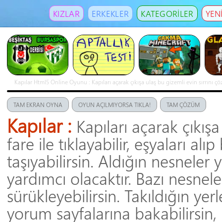
KIZLAR
ERKEKLER
KATEGORİLER
YEN
Kapılar Html5 Online Oyunu : Kapıları açarak çıkışa ulaş bu gizemli evin sırrını çöz.
nesneleri tutup evin içine sürükleyebilir
TAM EKRAN OYNA
OYUN AÇILMIYORSA TIKLA!
TAM ÇÖZÜM
Kapılar :
Kapıları açarak çıkışa
fare ile tıklayabilir, eşyaları al
taşıyabilirsin. Aldığın nesneler
yardımcı olacaktır. Bazı nesnele
sürükleyebilirsin. Takıldığın ye
yorum sayfalarına bakabilirsin