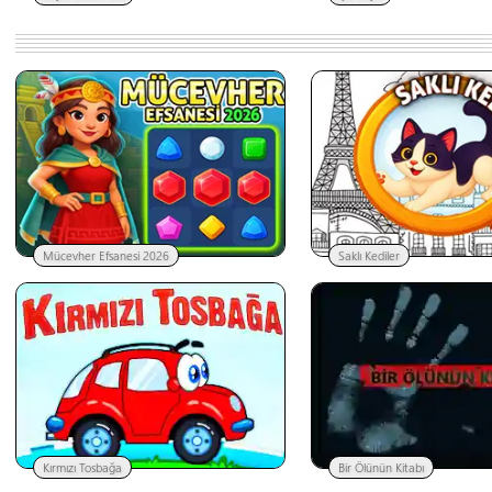
Mücevher Efsanesi 2026
Saklı Kediler
Kırmızı Tosbağa
Bir Ölünün Kitabı