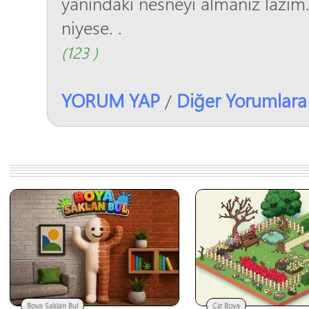
yanındaki nesneyi almanız lazı
niyese. .
(123 )
YORUM YAP
Diğer Yorumlara
/
Boya Saklan Bul
Çiz Boya