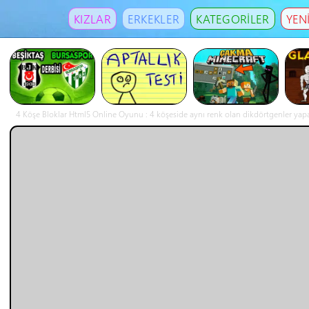
KIZLAR
ERKEKLER
KATEGORİLER
YEN
4 Köşe Bloklar Html5 Online Oyunu : 4 köşeside aynı renk olan dikdörtgenler yapara
şekilde ne kadar büyük bir dikdörtgen yaparsanız p