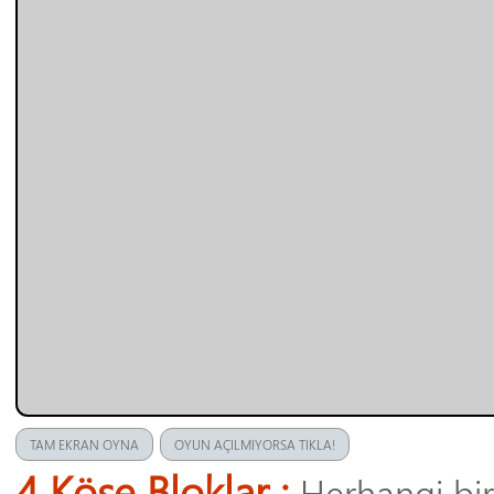
TAM EKRAN OYNA
OYUN AÇILMIYORSA TIKLA!
4 Köşe Bloklar :
Herhangi bir 