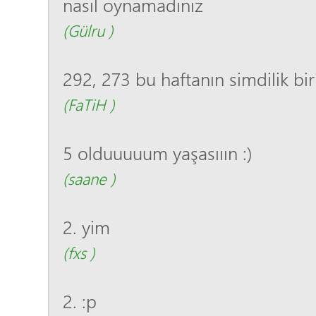
nasıl oynamadınız
(Gülru )
292, 273 bu haftanın simdilik bir
(FaTiH )
5 olduuuuum yaşasııın :)
(saane )
2. yim
(fxs )
2. :p