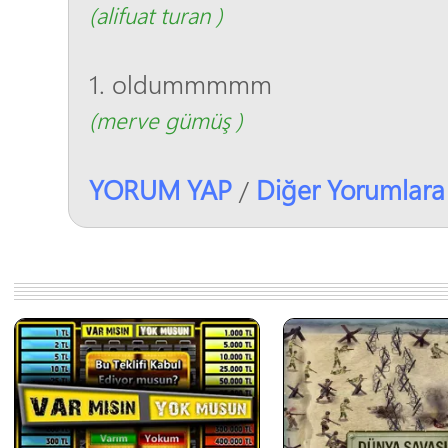
(alifuat turan )
1. oldummmmm
(merve gümüş )
YORUM YAP
Diğer Yorumlara
/