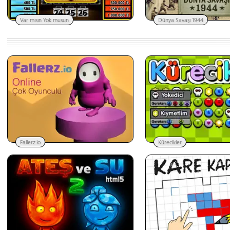
Var mısın Yok musun
Dünya Savaşı 1944
Fallerz.io
Kürecikler